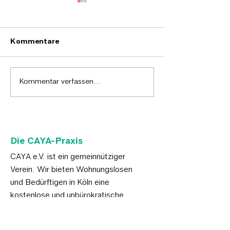
Kommentare
Caya in Bergisch
Verschönerung
Kommentar verfassen...
Gladbach
Caya-Praxis
Die CAYA-Praxis
CAYA e.V. ist ein gemeinnütziger
Verein. Wir bieten Wohnungslosen
und Bedürftigen in Köln eine
kostenlose und unbürokratische
medizinische Grundversorgung.