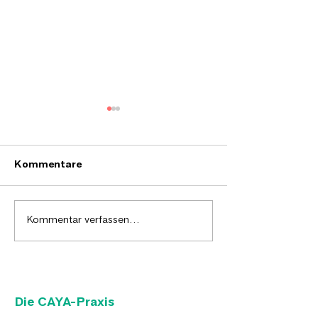
Kommentare
Caya in Bergisch
Verschönerung
Kommentar verfassen...
Gladbach
Caya-Praxis
Die CAYA-Praxis